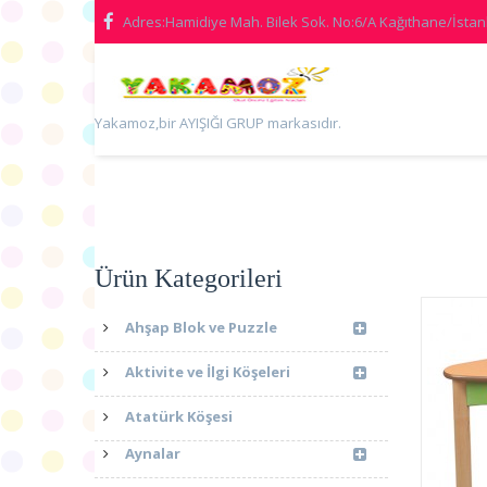
Adres:Hamidiye Mah. Bilek Sok. No:6/A Kağıthane/İstanb
Yakamoz,bir AYIŞIĞI GRUP markasıdır.
Ürün Kategorileri
Ahşap Blok ve Puzzle
Aktivite ve İlgi Köşeleri
Atatürk Köşesi
Aynalar