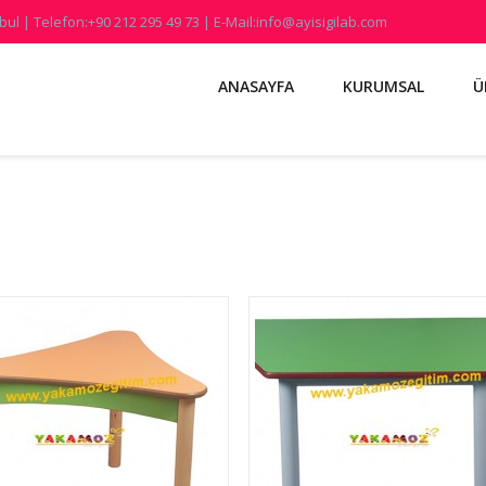
ul | Telefon:+90 212 295 49 73 | E-Mail:info@ayisigilab.com
ANASAYFA
KURUMSAL
Ü